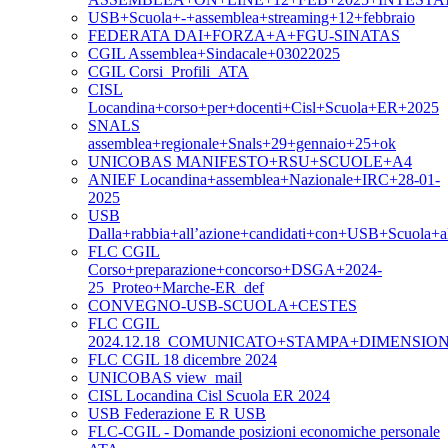
USB+Scuola+-+assemblea+streaming+12+febbraio
FEDERATA DAI+FORZA+A+FGU-SINATAS
CGIL Assemblea+Sindacale+03022025
CGIL Corsi_Profili_ATA
CISL
Locandina+corso+per+docenti+Cisl+Scuola+ER+2025
SNALS
assemblea+regionale+Snals+29+gennaio+25+ok
UNICOBAS MANIFESTO+RSU+SCUOLE+A4
ANIEF Locandina+assemblea+Nazionale+IRC+28-01-
2025
USB
Dalla+rabbia+all’azione+candidati+con+USB+Scuola+
FLC CGIL
Corso+preparazione+concorso+DSGA+2024-
25_Proteo+Marche-ER_def
CONVEGNO-USB-SCUOLA+CESTES
FLC CGIL
2024.12.18_COMUNICATO+STAMPA+DIMENSI
FLC CGIL 18 dicembre 2024
UNICOBAS view_mail
CISL Locandina Cisl Scuola ER 2024
USB Federazione E R USB
FLC-CGIL - Domande posizioni economiche personale