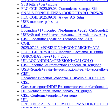
SSB lettera+per+scuole
FLC CGIL 2025.09.03_Comunicato_stampa_Sitin
SNALS CONSULENZA+BORGOTARO+2025-26
FLC CGIL 2025.09.01_Avvio_AS_Sitin
USB mozione_palestina
CISL
Locandina+1+incontro+NeoImmessi+2025_CislScuola
USB+Scuola++Altro+che+assunzioni+e+sicurezza+il+g
CISL Locandina+posizioni+economiche+ATA
CGIL
2025.07.23_+POSIZIONI+ECONOMICHE+ATA
FLC CGIL 2025.07.15_Incontro_Facciamo_Il_Punto
UNICOBAS news+10-7-2025
UIL LOCANDINA+PENSIONI+CALCOLO
CISL Incontro+di+formazione+docenti+di+religione
USB+Scuola+avvia+le+prenotazioni+per+lo+sportello+as
CISL
Locandina+vincitori+concorso_CislScuolaER+090725
CISL
Corsi+sostegno+INDIRE+come+presentare+la+domand
UIL webinar+corsi+indire+sabato+28+giugno
CISL Conferma+supplenti+sostegno
UIL
PRESENTAZIONE+CORSO+FORMAZIONE+UIL+I