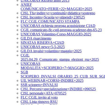
UNICOBAS Ricorso anno 2013
ANIEF
COMUNICATO+FERIE+22+MAGGIO+2025
CISL Tfa+indire+e+continuità+didattica+sostegno
CISL Incontro+Scuola+e+stipendi+230525
FLC CGIL COMUNICATO STAMPA
UNICOBAS richiesta proroga acquisizione CIAD
CGIL comunicato-flc-cgil-proroga-scadenze-dm-65-23
UNICOBAS Volantino-Corso-MAGGIO-2025
GILDA risarcimento
SINATAS RISERVA+CIAD
UNICOBAS news+5-5-2025
GILDA invalsi+volantino+maggio+2025
CGIL
2025.04.29_Comunicato_stampa_elezioni_rsu+2025
UNICOBAS
MODALITA'+SCIOPERO+7+MAGGIO+2025
SGB
SCIOPERO_INVALSI_ORARIO_25_CUB_SUR_SG
UIL WEBINAR+CORSI+INDIRE+2025
SSB sciopero+INVALSI
CISL Percorsi+specializzazione+INDIRE+090525
CISL personale+ATA+070525
FLC CGIL invito al voto
CISL Lista rinnovo RSU