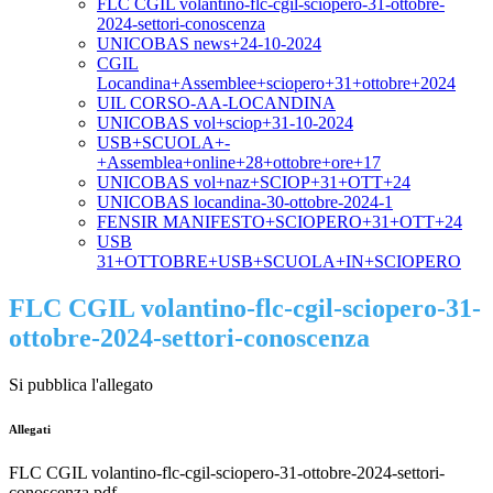
FLC CGIL volantino-flc-cgil-sciopero-31-ottobre-
2024-settori-conoscenza
UNICOBAS news+24-10-2024
CGIL
Locandina+Assemblee+sciopero+31+ottobre+2024
UIL CORSO-AA-LOCANDINA
UNICOBAS vol+sciop+31-10-2024
USB+SCUOLA+-
+Assemblea+online+28+ottobre+ore+17
UNICOBAS vol+naz+SCIOP+31+OTT+24
UNICOBAS locandina-30-ottobre-2024-1
FENSIR MANIFESTO+SCIOPERO+31+OTT+24
USB
31+OTTOBRE+USB+SCUOLA+IN+SCIOPERO
FLC CGIL volantino-flc-cgil-sciopero-31-
ottobre-2024-settori-conoscenza
Si pubblica l'allegato
Allegati
FLC CGIL volantino-flc-cgil-sciopero-31-ottobre-2024-settori-
conoscenza.pdf