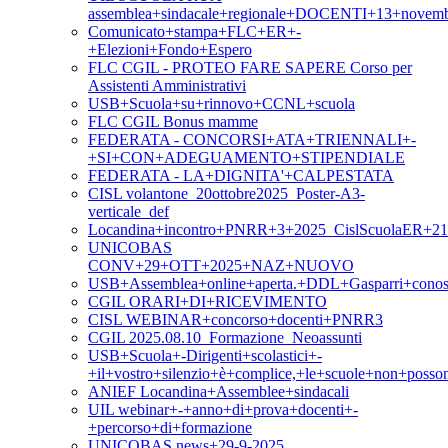
assemblea+sindacale+regionale+DOCENTI+13+novem
Comunicato+stampa+FLC+ER+-
+Elezioni+Fondo+Espero
FLC CGIL - PROTEO FARE SAPERE Corso per
Assistenti Amministrativi
USB+Scuola+su+rinnovo+CCNL+scuola
FLC CGIL Bonus mamme
FEDERATA - CONCORSI+ATA+TRIENNALI+-
+SI+CON+ADEGUAMENTO+STIPENDIALE
FEDERATA - LA+DIGNITA'+CALPESTATA
CISL volantone_20ottobre2025_Poster-A3-
verticale_def
Locandina+incontro+PNRR+3+2025_CislScuolaER+21
UNICOBAS
CONV+29+OTT+2025+NAZ+NUOVO
USB+Assemblea+online+aperta.+DDL+Gasparri+conosc
CGIL ORARI+DI+RICEVIMENTO
CISL WEBINAR+concorso+docenti+PNRR3
CGIL 2025.08.10_Formazione_Neoassunti
USB+Scuola+-Dirigenti+scolastici+-
+il+vostro+silenzio+è+complice,+le+scuole+non+posso
ANIEF Locandina+Assemblee+sindacali
UIL webinar+-+anno+di+prova+docenti+-
+percorso+di+formazione
UNICOBAS news+29-9-2025