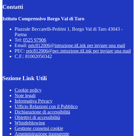
Contatti
Istituto Comprensivo Borgo Val di Taro
Piazzale Beccarelli-Pedrini 1, Borgo Val di Taro 43043 -
Parma
Tel:
0525 97906
Email:
pric812006@istruzione.it
Link per inviare una mail
PEC:
pric812006@pec.istruzione.it
Link per inviare una mail
C.F.: 81002050342
Sezione Link Utili
Cookie policy
Note legali
Informativa Privacy
Ufficio Relazioni con il Pubblico
Dichiarazione di accessibilità
Obiettivi di accessibilità
Whistleblowing
Gestione consensi cookie
Amministrazione trasparente