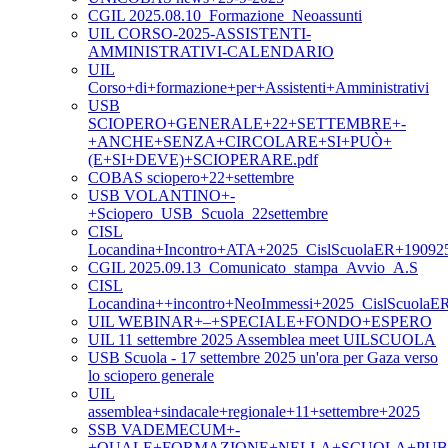
CGIL 2025.08.10_Formazione_Neoassunti
UIL CORSO-2025-ASSISTENTI-
AMMINISTRATIVI-CALENDARIO
UIL
Corso+di+formazione+per+Assistenti+Amministrativi
USB
SCIOPERO+GENERALE+22+SETTEMBRE+-
+ANCHE+SENZA+CIRCOLARE+SI+PUÒ+
(E+SI+DEVE)+SCIOPERARE.pdf
COBAS sciopero+22+settembre
USB VOLANTINO+-
+Sciopero_USB_Scuola_22settembre
CISL
Locandina+Incontro+ATA+2025_CislScuolaER+19092
CGIL 2025.09.13_Comunicato_stampa_Avvio_A.S
CISL
Locandina++incontro+NeoImmessi+2025_CislScuolaE
UIL WEBINAR+–+SPECIALE+FONDO+ESPERO
UIL 11 settembre 2025 Assemblea meet UILSCUOLA
USB Scuola - 17 settembre 2025 un'ora per Gaza verso
lo sciopero generale
UIL
assemblea+sindacale+regionale+11+settembre+2025
SSB VADEMECUM+-
+QUALE+FORMAZIONE+NELLA+SCUOLA+PUB