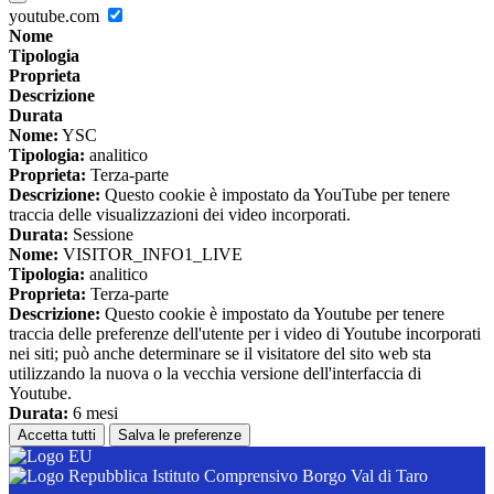
youtube.com
Nome
Tipologia
Proprieta
Descrizione
Durata
Nome:
YSC
Tipologia:
analitico
Proprieta:
Terza-parte
Descrizione:
Questo cookie è impostato da YouTube per tenere
traccia delle visualizzazioni dei video incorporati.
Durata:
Sessione
Nome:
VISITOR_INFO1_LIVE
Tipologia:
analitico
Proprieta:
Terza-parte
Descrizione:
Questo cookie è impostato da Youtube per tenere
traccia delle preferenze dell'utente per i video di Youtube incorporati
nei siti; può anche determinare se il visitatore del sito web sta
utilizzando la nuova o la vecchia versione dell'interfaccia di
Youtube.
Durata:
6 mesi
Accetta tutti
Salva le preferenze
Istituto Comprensivo Borgo Val di Taro