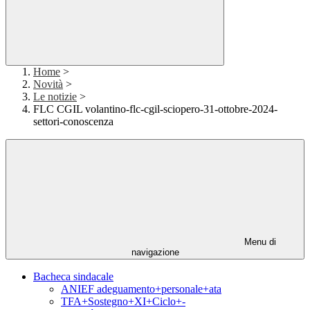
Home
>
Novità
>
Le notizie
>
FLC CGIL volantino-flc-cgil-sciopero-31-ottobre-2024-
settori-conoscenza
Menu di
navigazione
Bacheca sindacale
ANIEF adeguamento+personale+ata
TFA+Sostegno+XI+Ciclo+-