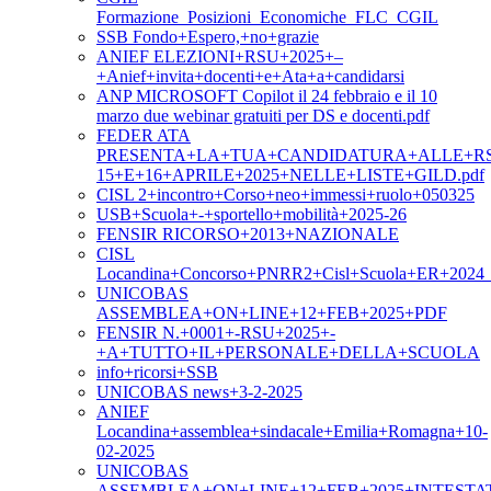
Formazione_Posizioni_Economiche_FLC_CGIL
SSB Fondo+Espero,+no+grazie
ANIEF ELEZIONI+RSU+2025+–
+Anief+invita+docenti+e+Ata+a+candidarsi
ANP MICROSOFT Copilot il 24 febbraio e il 10
marzo due webinar gratuiti per DS e docenti.pdf
FEDER ATA
PRESENTA+LA+TUA+CANDIDATURA+ALLE+RS
15+E+16+APRILE+2025+NELLE+LISTE+GILD.pdf
CISL 2+incontro+Corso+neo+immessi+ruolo+050325
USB+Scuola+-+sportello+mobilità+2025-26
FENSIR RICORSO+2013+NAZIONALE
CISL
Locandina+Concorso+PNRR2+Cisl+Scuola+ER+2024_m
UNICOBAS
ASSEMBLEA+ON+LINE+12+FEB+2025+PDF
FENSIR N.+0001+-RSU+2025+-
+A+TUTTO+IL+PERSONALE+DELLA+SCUOLA
info+ricorsi+SSB
UNICOBAS news+3-2-2025
ANIEF
Locandina+assemblea+sindacale+Emilia+Romagna+10-
02-2025
UNICOBAS
ASSEMBLEA+ON+LINE+12+FEB+2025+INTESTA