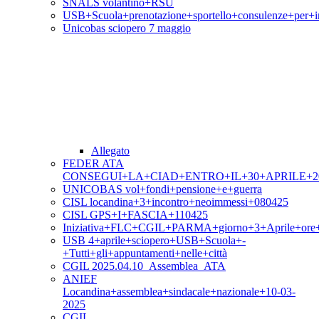
SNALS volantino+RSU
USB+Scuola+prenotazione+sportello+consulenze+per+i
Unicobas sciopero 7 maggio
Allegato
FEDER ATA
CONSEGUI+LA+CIAD+ENTRO+IL+30+APRILE+2
UNICOBAS vol+fondi+pensione+e+guerra
CISL locandina+3+incontro+neoimmessi+080425
CISL GPS+I+FASCIA+110425
Iniziativa+FLC+CGIL+PARMA+giorno+3+Aprile+ore
USB 4+aprile+sciopero+USB+Scuola+-
+Tutti+gli+appuntamenti+nelle+città
CGIL 2025.04.10_Assemblea_ATA
ANIEF
Locandina+assemblea+sindacale+nazionale+10-03-
2025
CGIL