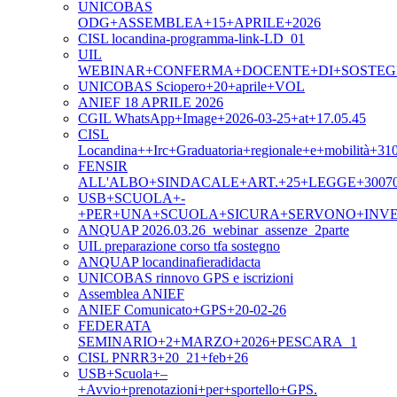
UNICOBAS
ODG+ASSEMBLEA+15+APRILE+2026
CISL locandina-programma-link-LD_01
UIL
WEBINAR+CONFERMA+DOCENTE+DI+SOSTEGNO
UNICOBAS Sciopero+20+aprile+VOL
ANIEF 18 APRILE 2026
CGIL WhatsApp+Image+2026-03-25+at+17.05.45
CISL
Locandina++Irc+Graduatoria+regionale+e+mobilità+31
FENSIR
ALL'ALBO+SINDACALE+ART.+25+LEGGE+3007
USB+SCUOLA+-
+PER+UNA+SCUOLA+SICURA+SERVONO+INVE
ANQUAP 2026.03.26_webinar_assenze_2parte
UIL preparazione corso tfa sostegno
ANQUAP locandinafieradidacta
UNICOBAS rinnovo GPS e iscrizioni
Assemblea ANIEF
ANIEF Comunicato+GPS+20-02-26
FEDERATA
SEMINARIO+2+MARZO+2026+PESCARA_1
CISL PNRR3+20_21+feb+26
USB+Scuola+–
+Avvio+prenotazioni+per+sportello+GPS.