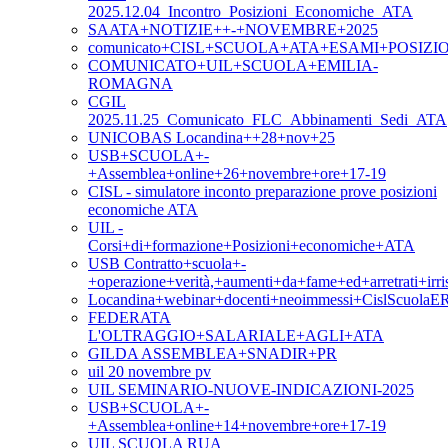
2025.12.04_Incontro_Posizioni_Economiche_ATA
SAATA+NOTIZIE++-+NOVEMBRE+2025
comunicato+CISL+SCUOLA+ATA+ESAMI+POSIZ
COMUNICATO+UIL+SCUOLA+EMILIA-
ROMAGNA
CGIL
2025.11.25_Comunicato_FLC_Abbinamenti_Sedi_ATA
UNICOBAS Locandina++28+nov+25
USB+SCUOLA+-
+Assemblea+online+26+novembre+ore+17-19
CISL - simulatore inconto preparazione prove posizioni
economiche ATA
UIL -
Corsi+di+formazione+Posizioni+economiche+ATA
USB Contratto+scuola+-
+operazione+verità,+aumenti+da+fame+ed+arretrati+irris
Locandina+webinar+docenti+neoimmessi+CislScuolaE
FEDERATA
L'OLTRAGGIO+SALARIALE+AGLI+ATA
GILDA ASSEMBLEA+SNADIR+PR
uil 20 novembre pv
UIL SEMINARIO-NUOVE-INDICAZIONI-2025
USB+SCUOLA+-
+Assemblea+online+14+novembre+ore+17-19
UIL SCUOLA RUA