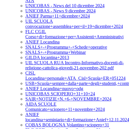
ATA
UNICOBAS - News del 10 dicembre 2024
UNICOBAS - News 9 dicembre 2024
ANIEF Parma+11+dicembre+2024
UIL SCUOLA
convocazione+assemblea+per+il+19+dicembre+2024
FLC CGIL
Corso+di+formazione+per+Assistenti+Amministrativi
ANIEF Locandina
SNALS+-+Programma+-+Schede+operative
SNALS+-+Programma+Webinar
GILDA locantina+2013
UIL SCUOLA RUA Incontro-Informativo-docenti-di-
religione-cattolica-giovedi-21-novembre-202.pdf
CISL
Locandina+personale+ATA_Cisl+Scuola+ER+051224
USB+Scuola+sempre+dalla+parte+degli+studenti,+contr
ANIEF Locandina+nuovo+odg
UNICOBAS SCIOPERO+31+10+24
SAIR+NOTIZIE+N.+6-+NOVEMBRE+2024
AIDA SCUOLE
Comunicato+sciopero+11+novembre+2024
ANIEF
locandina+seminiario+di+formazione+Anief+12.11.2024
COBAS BOLOGNA Volantino+sciopero+31