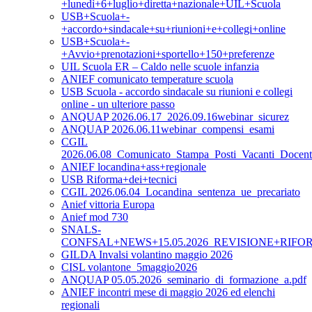
+lunedì+6+luglio+diretta+nazionale+UIL+Scuola
USB+Scuola+-
+accordo+sindacale+su+riunioni+e+collegi+online
USB+Scuola+-
+Avvio+prenotazioni+sportello+150+preferenze
UIL Scuola ER – Caldo nelle scuole infanzia
ANIEF comunicato temperature scuola
USB Scuola - accordo sindacale su riunioni e collegi
online - un ulteriore passo
ANQUAP 2026.06.17_2026.09.16webinar_sicurez
ANQUAP 2026.06.11webinar_compensi_esami
CGIL
2026.06.08_Comunicato_Stampa_Posti_Vacanti_Doce
ANIEF locandina+ass+regionale
USB Riforma+dei+tecnici
CGIL 2026.06.04_Locandina_sentenza_ue_precariato
Anief vittoria Europa
Anief mod 730
SNALS-
CONFSAL+NEWS+15.05.2026_REVISIONE+RIFO
GILDA Invalsi volantino maggio 2026
CISL volantone_5maggio2026
ANQUAP 05.05.2026_seminario_di_formazione_a.pdf
ANIEF incontri mese di maggio 2026 ed elenchi
regionali