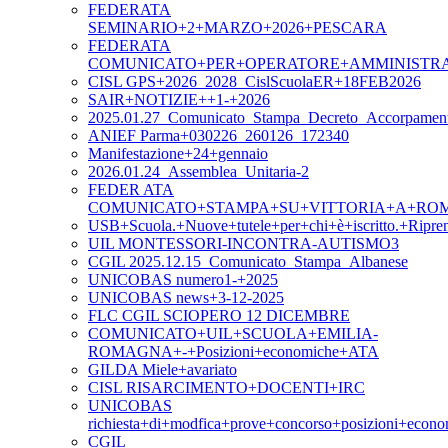
FEDERATA
SEMINARIO+2+MARZO+2026+PESCARA
FEDERATA
COMUNICATO+PER+OPERATORE+AMMINISTR
CISL GPS+2026_2028_CislScuolaER+18FEB2026
SAIR+NOTIZIE++1-+2026
2025.01.27_Comunicato_Stampa_Decreto_Accorpament
ANIEF Parma+030226_260126_172340
Manifestazione+24+gennaio
2026.01.24_Assemblea_Unitaria-2
FEDER ATA
COMUNICATO+STAMPA+SU+VITTORIA+A+ROM
USB+Scuola.+Nuove+tutele+per+chi+è+iscritto.+Ripre
UIL MONTESSORI-INCONTRA-AUTISMO3
CGIL 2025.12.15_Comunicato_Stampa_Albanese
UNICOBAS numero1-+2025
UNICOBAS news+3-12-2025
FLC CGIL SCIOPERO 12 DICEMBRE
COMUNICATO+UIL+SCUOLA+EMILIA-
ROMAGNA+-+Posizioni+economiche+ATA
GILDA Miele+avariato
CISL RISARCIMENTO+DOCENTI+IRC
UNICOBAS
richiesta+di+modfica+prove+concorso+posizioni+eco
CGIL