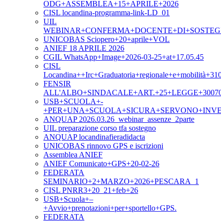
ODG+ASSEMBLEA+15+APRILE+2026
CISL locandina-programma-link-LD_01
UIL
WEBINAR+CONFERMA+DOCENTE+DI+SOSTEGNO
UNICOBAS Sciopero+20+aprile+VOL
ANIEF 18 APRILE 2026
CGIL WhatsApp+Image+2026-03-25+at+17.05.45
CISL
Locandina++Irc+Graduatoria+regionale+e+mobilità+31
FENSIR
ALL'ALBO+SINDACALE+ART.+25+LEGGE+3007
USB+SCUOLA+-
+PER+UNA+SCUOLA+SICURA+SERVONO+INVE
ANQUAP 2026.03.26_webinar_assenze_2parte
UIL preparazione corso tfa sostegno
ANQUAP locandinafieradidacta
UNICOBAS rinnovo GPS e iscrizioni
Assemblea ANIEF
ANIEF Comunicato+GPS+20-02-26
FEDERATA
SEMINARIO+2+MARZO+2026+PESCARA_1
CISL PNRR3+20_21+feb+26
USB+Scuola+–
+Avvio+prenotazioni+per+sportello+GPS.
FEDERATA