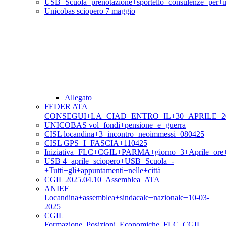
USB+Scuola+prenotazione+sportello+consulenze+per+i
Unicobas sciopero 7 maggio
Allegato
FEDER ATA
CONSEGUI+LA+CIAD+ENTRO+IL+30+APRILE+2
UNICOBAS vol+fondi+pensione+e+guerra
CISL locandina+3+incontro+neoimmessi+080425
CISL GPS+I+FASCIA+110425
Iniziativa+FLC+CGIL+PARMA+giorno+3+Aprile+ore
USB 4+aprile+sciopero+USB+Scuola+-
+Tutti+gli+appuntamenti+nelle+città
CGIL 2025.04.10_Assemblea_ATA
ANIEF
Locandina+assemblea+sindacale+nazionale+10-03-
2025
CGIL
Formazione_Posizioni_Economiche_FLC_CGIL