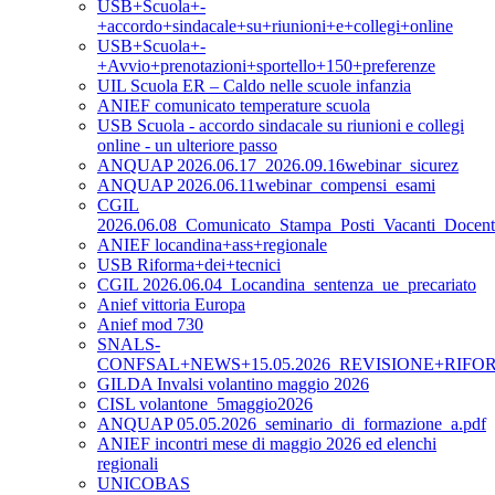
USB+Scuola+-
+accordo+sindacale+su+riunioni+e+collegi+online
USB+Scuola+-
+Avvio+prenotazioni+sportello+150+preferenze
UIL Scuola ER – Caldo nelle scuole infanzia
ANIEF comunicato temperature scuola
USB Scuola - accordo sindacale su riunioni e collegi
online - un ulteriore passo
ANQUAP 2026.06.17_2026.09.16webinar_sicurez
ANQUAP 2026.06.11webinar_compensi_esami
CGIL
2026.06.08_Comunicato_Stampa_Posti_Vacanti_Doce
ANIEF locandina+ass+regionale
USB Riforma+dei+tecnici
CGIL 2026.06.04_Locandina_sentenza_ue_precariato
Anief vittoria Europa
Anief mod 730
SNALS-
CONFSAL+NEWS+15.05.2026_REVISIONE+RIFO
GILDA Invalsi volantino maggio 2026
CISL volantone_5maggio2026
ANQUAP 05.05.2026_seminario_di_formazione_a.pdf
ANIEF incontri mese di maggio 2026 ed elenchi
regionali
UNICOBAS