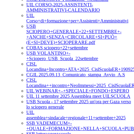
UIL CORSO-2025-ASSISTENTI-
AMMINISTRATIVI-CALENDARIO
UIL
Corso+di+formazione+per+Assistenti+Amministrativi
USB
SCIOPERO+GENERALE+22+SETTEMBRE+-
+ANCHE+SENZA+CIRCOLARE+SI+PUÒ+
(E+SI+DEVE)+SCIOPERARE.pdf
COBAS sciopero+22+settembre
USB VOLANTINO+-
+Sciopero_USB_Scuola_22settembre
CISL
Locandina+Incontro+ATA+2025_CislScuolaER+19092
CGIL 2025.09.13_Comunicato_stampa_Avvio_A.S
CISL
Locandina++incontro+NeoImmessi+2025_CislScuolaE
UIL WEBINAR+–+SPECIALE+FONDO+ESPERO
UIL 11 settembre 2025 Assemblea meet UILSCUOLA
USB Scuola - 17 settembre 2025 un'ora per Gaza verso
lo sciopero generale
UIL
assemblea+sindacale+regionale+11+settembre+2025
SSB VADEMECUM+-
+QUALE+FORMAZIONE+NELLA+SCUOLA+PUB
SSB lettera+per+scuole