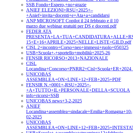
SSB Fondo+Espero,+no+grazie
ANIEF ELEZIONI+RSU+2025+–
+Anief+invita+docenti+e+Ata+a+candidarsi
ANP MICROSOFT Copilot il 24 febbraio e il 10
marzo due webinar gratuiti per DS e docenti.pdf
FEDER ATA
PRESENTA+LA+TUA+CANDIDATURA+ALLE+RS
15+E+16+APRILE+2025+NELLE+LISTE+GILD.pdf
CISL 2+incontro+Corso+neo+immessi+ruolo+050325
USB+Scuola+-+sportello+mobilità+2025-26
FENSIR RICORSO+2013+NAZIONALE
CISL
Locandina+Concorso+PNRR2+Cisl+Scuola+ER+2024_m
UNICOBAS
ASSEMBLEA+ON+LINE+12+FEB+2025+PDF
FENSIR N.+0001+-RSU+2025+-
+A+TUTTO+IL+PERSONALE+DELLA+SCUOLA
info+ricorsi+SSB
UNICOBAS news+3-2-2025
ANIEF
Locandina+assemblea+sindacale+Emilia+Romagna+10-
02-2025
UNICOBAS
ASSEMBLEA+ON+LINE+12+FEB+2025+INTESTA
USB+Scuola+-+assemblea+streaming+12+febbraio