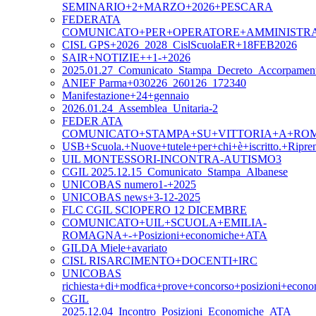
SEMINARIO+2+MARZO+2026+PESCARA
FEDERATA
COMUNICATO+PER+OPERATORE+AMMINISTR
CISL GPS+2026_2028_CislScuolaER+18FEB2026
SAIR+NOTIZIE++1-+2026
2025.01.27_Comunicato_Stampa_Decreto_Accorpament
ANIEF Parma+030226_260126_172340
Manifestazione+24+gennaio
2026.01.24_Assemblea_Unitaria-2
FEDER ATA
COMUNICATO+STAMPA+SU+VITTORIA+A+ROM
USB+Scuola.+Nuove+tutele+per+chi+è+iscritto.+Ripre
UIL MONTESSORI-INCONTRA-AUTISMO3
CGIL 2025.12.15_Comunicato_Stampa_Albanese
UNICOBAS numero1-+2025
UNICOBAS news+3-12-2025
FLC CGIL SCIOPERO 12 DICEMBRE
COMUNICATO+UIL+SCUOLA+EMILIA-
ROMAGNA+-+Posizioni+economiche+ATA
GILDA Miele+avariato
CISL RISARCIMENTO+DOCENTI+IRC
UNICOBAS
richiesta+di+modfica+prove+concorso+posizioni+eco
CGIL
2025.12.04_Incontro_Posizioni_Economiche_ATA