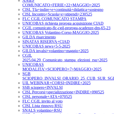
ANIEF
COMUNICATO+FERIE+22+MAGGIO+2025
CISL Tfa+indire+e+continuità+didattica+sostegno
CISL Incontro+Scuola+e+stipendi+230525
FLC CGIL COMUNICATO STAMPA
UNICOBAS richiesta proroga acquisizione CIAD
CGIL comunicato-flc-cgil-proroga-scadenze-dm-65-23
UNICOBAS Volantino-Corso-MAGGIO-2025
GILDA risarcimento
SINATAS RISERVA+CIAD
UNICOBAS news+5-5-2025
GILDA invalsi+volantino+maggio+2025
CGIL
2025.04.29_Comunicato_stampa_elezioni_rsu+2025
UNICOBAS
MODALITA'+SCIOPERO+7+MAGGIO+2025
SGB
SCIOPERO_INVALSI_ORARIO_25_CUB_SUR_SG
UIL WEBINAR+CORSI+INDIRE+2025
SSB sciopero+INVALSI
CISL Percorsi+specializzazione+INDIRE+090525
CISL personale+ATA+070525
FLC CGIL invito al voto
CISL Lista rinnovo RSU
SNALS volantino+RSU