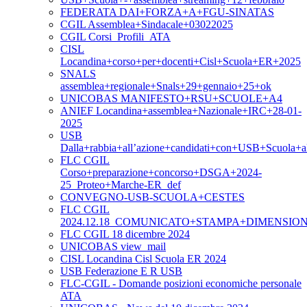
FEDERATA DAI+FORZA+A+FGU-SINATAS
CGIL Assemblea+Sindacale+03022025
CGIL Corsi_Profili_ATA
CISL
Locandina+corso+per+docenti+Cisl+Scuola+ER+2025
SNALS
assemblea+regionale+Snals+29+gennaio+25+ok
UNICOBAS MANIFESTO+RSU+SCUOLE+A4
ANIEF Locandina+assemblea+Nazionale+IRC+28-01-
2025
USB
Dalla+rabbia+all’azione+candidati+con+USB+Scuola+
FLC CGIL
Corso+preparazione+concorso+DSGA+2024-
25_Proteo+Marche-ER_def
CONVEGNO-USB-SCUOLA+CESTES
FLC CGIL
2024.12.18_COMUNICATO+STAMPA+DIMENSI
FLC CGIL 18 dicembre 2024
UNICOBAS view_mail
CISL Locandina Cisl Scuola ER 2024
USB Federazione E R USB
FLC-CGIL - Domande posizioni economiche personale
ATA