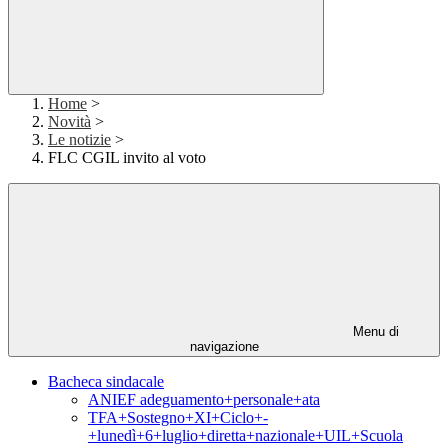
Home
>
Novità
>
Le notizie
>
FLC CGIL invito al voto
Menu di
navigazione
Bacheca sindacale
ANIEF adeguamento+personale+ata
TFA+Sostegno+XI+Ciclo+-
+lunedì+6+luglio+diretta+nazionale+UIL+Scuola