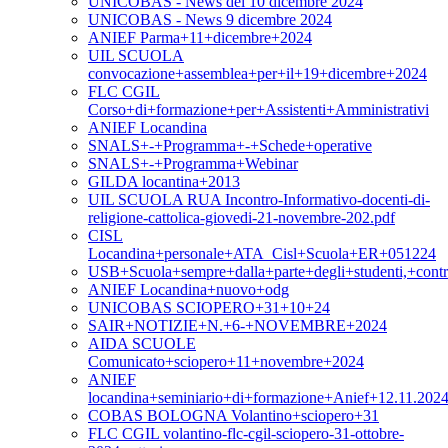
UNICOBAS - News del 10 dicembre 2024
UNICOBAS - News 9 dicembre 2024
ANIEF Parma+11+dicembre+2024
UIL SCUOLA
convocazione+assemblea+per+il+19+dicembre+2024
FLC CGIL
Corso+di+formazione+per+Assistenti+Amministrativi
ANIEF Locandina
SNALS+-+Programma+-+Schede+operative
SNALS+-+Programma+Webinar
GILDA locantina+2013
UIL SCUOLA RUA Incontro-Informativo-docenti-di-
religione-cattolica-giovedi-21-novembre-202.pdf
CISL
Locandina+personale+ATA_Cisl+Scuola+ER+051224
USB+Scuola+sempre+dalla+parte+degli+studenti,+contr
ANIEF Locandina+nuovo+odg
UNICOBAS SCIOPERO+31+10+24
SAIR+NOTIZIE+N.+6-+NOVEMBRE+2024
AIDA SCUOLE
Comunicato+sciopero+11+novembre+2024
ANIEF
locandina+seminiario+di+formazione+Anief+12.11.2024
COBAS BOLOGNA Volantino+sciopero+31
FLC CGIL volantino-flc-cgil-sciopero-31-ottobre-