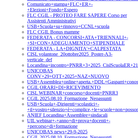
Comunicato+stampa+FLC+ER+-
+Elezioni+Fondo+Espero
FLC CGIL - PROTEO FARE SAPERE Corso per
Assistenti Amministrativi
USB+Scuola+su+rinnovo+CCNL+scuola
FLC CGIL Bonus mamme
FEDERATA - CONCORSI+ATA+TRIENNALI+-
+SI+CON+ADEGUAMENTO+STIPENDIALE
FEDERATA - LA+DIGNITA'+CALPESTATA
CISL volantone_20ottobre2025_Poster-A3-
verticale_def
Locandina+incontro+PNRR+3+2025_CislScuolaER+21
UNICOBAS
CONV+29+OTT+2025+NAZ+NUOVO
USB+Assemblea+online+aperta.+DDL+Gasparri+conosc
CGIL ORARI+DI+RICEVIMENTO
CISL WEBINAR+concorso+docenti+PNRR3
CGIL 2025.08.10_Formazione_Neoassunti
USB+Scuola+-Dirigenti+scolastici+-
+il+vostro+silenzio+è+complice,+le+scuole+non+posso
ANIEF Locandina+Assemblee+sindacali
UIL webinar+-+anno+di+prova+docenti+-
+percorso+di+formazione
UNICOBAS news+29-9-2025
CGIL 2025.08.10_Formazione_Neoassunti