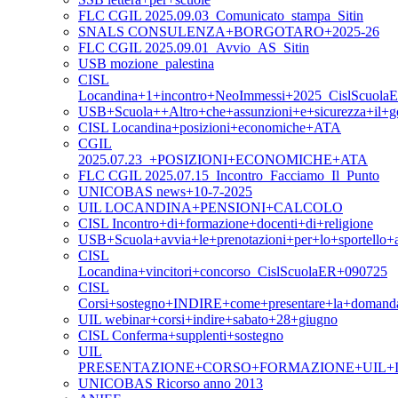
FLC CGIL 2025.09.03_Comunicato_stampa_Sitin
SNALS CONSULENZA+BORGOTARO+2025-26
FLC CGIL 2025.09.01_Avvio_AS_Sitin
USB mozione_palestina
CISL
Locandina+1+incontro+NeoImmessi+2025_CislScuola
USB+Scuola++Altro+che+assunzioni+e+sicurezza+il+g
CISL Locandina+posizioni+economiche+ATA
CGIL
2025.07.23_+POSIZIONI+ECONOMICHE+ATA
FLC CGIL 2025.07.15_Incontro_Facciamo_Il_Punto
UNICOBAS news+10-7-2025
UIL LOCANDINA+PENSIONI+CALCOLO
CISL Incontro+di+formazione+docenti+di+religione
USB+Scuola+avvia+le+prenotazioni+per+lo+sportello+as
CISL
Locandina+vincitori+concorso_CislScuolaER+090725
CISL
Corsi+sostegno+INDIRE+come+presentare+la+domand
UIL webinar+corsi+indire+sabato+28+giugno
CISL Conferma+supplenti+sostegno
UIL
PRESENTAZIONE+CORSO+FORMAZIONE+UIL+I
UNICOBAS Ricorso anno 2013