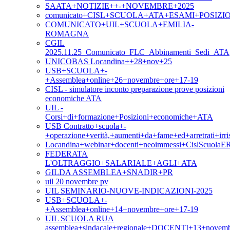
SAATA+NOTIZIE++-+NOVEMBRE+2025
comunicato+CISL+SCUOLA+ATA+ESAMI+POSIZ
COMUNICATO+UIL+SCUOLA+EMILIA-
ROMAGNA
CGIL
2025.11.25_Comunicato_FLC_Abbinamenti_Sedi_ATA
UNICOBAS Locandina++28+nov+25
USB+SCUOLA+-
+Assemblea+online+26+novembre+ore+17-19
CISL - simulatore inconto preparazione prove posizioni
economiche ATA
UIL -
Corsi+di+formazione+Posizioni+economiche+ATA
USB Contratto+scuola+-
+operazione+verità,+aumenti+da+fame+ed+arretrati+irris
Locandina+webinar+docenti+neoimmessi+CislScuolaE
FEDERATA
L'OLTRAGGIO+SALARIALE+AGLI+ATA
GILDA ASSEMBLEA+SNADIR+PR
uil 20 novembre pv
UIL SEMINARIO-NUOVE-INDICAZIONI-2025
USB+SCUOLA+-
+Assemblea+online+14+novembre+ore+17-19
UIL SCUOLA RUA
assemblea+sindacale+regionale+DOCENTI+13+novem