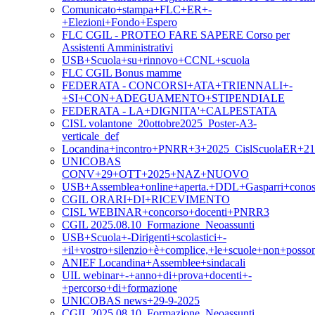
Comunicato+stampa+FLC+ER+-
+Elezioni+Fondo+Espero
FLC CGIL - PROTEO FARE SAPERE Corso per
Assistenti Amministrativi
USB+Scuola+su+rinnovo+CCNL+scuola
FLC CGIL Bonus mamme
FEDERATA - CONCORSI+ATA+TRIENNALI+-
+SI+CON+ADEGUAMENTO+STIPENDIALE
FEDERATA - LA+DIGNITA'+CALPESTATA
CISL volantone_20ottobre2025_Poster-A3-
verticale_def
Locandina+incontro+PNRR+3+2025_CislScuolaER+21
UNICOBAS
CONV+29+OTT+2025+NAZ+NUOVO
USB+Assemblea+online+aperta.+DDL+Gasparri+conosc
CGIL ORARI+DI+RICEVIMENTO
CISL WEBINAR+concorso+docenti+PNRR3
CGIL 2025.08.10_Formazione_Neoassunti
USB+Scuola+-Dirigenti+scolastici+-
+il+vostro+silenzio+è+complice,+le+scuole+non+posso
ANIEF Locandina+Assemblee+sindacali
UIL webinar+-+anno+di+prova+docenti+-
+percorso+di+formazione
UNICOBAS news+29-9-2025
CGIL 2025.08.10_Formazione_Neoassunti