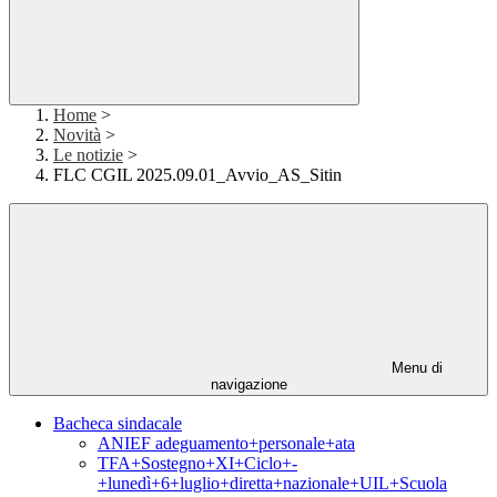
Home
>
Novità
>
Le notizie
>
FLC CGIL 2025.09.01_Avvio_AS_Sitin
Menu di
navigazione
Bacheca sindacale
ANIEF adeguamento+personale+ata
TFA+Sostegno+XI+Ciclo+-
+lunedì+6+luglio+diretta+nazionale+UIL+Scuola