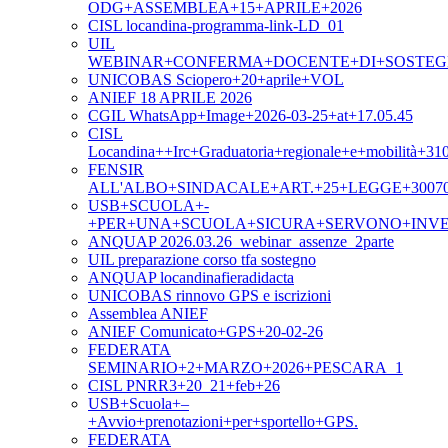
ODG+ASSEMBLEA+15+APRILE+2026
CISL locandina-programma-link-LD_01
UIL
WEBINAR+CONFERMA+DOCENTE+DI+SOSTEGNO
UNICOBAS Sciopero+20+aprile+VOL
ANIEF 18 APRILE 2026
CGIL WhatsApp+Image+2026-03-25+at+17.05.45
CISL
Locandina++Irc+Graduatoria+regionale+e+mobilità+31
FENSIR
ALL'ALBO+SINDACALE+ART.+25+LEGGE+3007
USB+SCUOLA+-
+PER+UNA+SCUOLA+SICURA+SERVONO+INVE
ANQUAP 2026.03.26_webinar_assenze_2parte
UIL preparazione corso tfa sostegno
ANQUAP locandinafieradidacta
UNICOBAS rinnovo GPS e iscrizioni
Assemblea ANIEF
ANIEF Comunicato+GPS+20-02-26
FEDERATA
SEMINARIO+2+MARZO+2026+PESCARA_1
CISL PNRR3+20_21+feb+26
USB+Scuola+–
+Avvio+prenotazioni+per+sportello+GPS.
FEDERATA