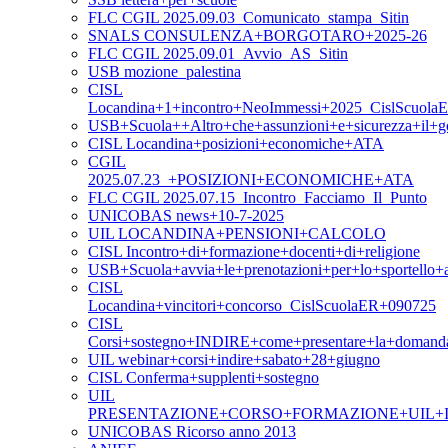
FLC CGIL 2025.09.03_Comunicato_stampa_Sitin
SNALS CONSULENZA+BORGOTARO+2025-26
FLC CGIL 2025.09.01_Avvio_AS_Sitin
USB mozione_palestina
CISL
Locandina+1+incontro+NeoImmessi+2025_CislScuola
USB+Scuola++Altro+che+assunzioni+e+sicurezza+il+g
CISL Locandina+posizioni+economiche+ATA
CGIL
2025.07.23_+POSIZIONI+ECONOMICHE+ATA
FLC CGIL 2025.07.15_Incontro_Facciamo_Il_Punto
UNICOBAS news+10-7-2025
UIL LOCANDINA+PENSIONI+CALCOLO
CISL Incontro+di+formazione+docenti+di+religione
USB+Scuola+avvia+le+prenotazioni+per+lo+sportello+as
CISL
Locandina+vincitori+concorso_CislScuolaER+090725
CISL
Corsi+sostegno+INDIRE+come+presentare+la+domand
UIL webinar+corsi+indire+sabato+28+giugno
CISL Conferma+supplenti+sostegno
UIL
PRESENTAZIONE+CORSO+FORMAZIONE+UIL+I
UNICOBAS Ricorso anno 2013