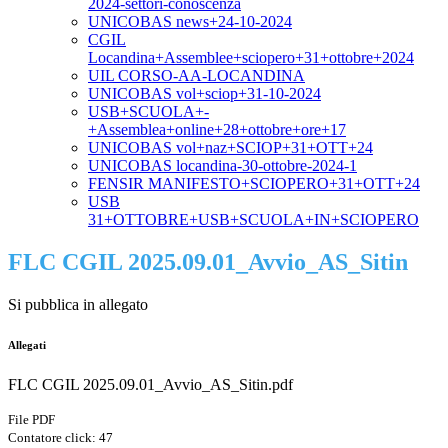
2024-settori-conoscenza
UNICOBAS news+24-10-2024
CGIL
Locandina+Assemblee+sciopero+31+ottobre+2024
UIL CORSO-AA-LOCANDINA
UNICOBAS vol+sciop+31-10-2024
USB+SCUOLA+-
+Assemblea+online+28+ottobre+ore+17
UNICOBAS vol+naz+SCIOP+31+OTT+24
UNICOBAS locandina-30-ottobre-2024-1
FENSIR MANIFESTO+SCIOPERO+31+OTT+24
USB
31+OTTOBRE+USB+SCUOLA+IN+SCIOPERO
FLC CGIL 2025.09.01_Avvio_AS_Sitin
Si pubblica in allegato
Allegati
FLC CGIL 2025.09.01_Avvio_AS_Sitin.pdf
File PDF
Contatore click: 47