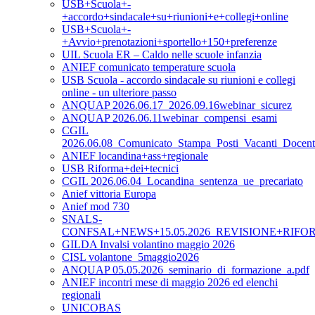
USB+Scuola+-
+accordo+sindacale+su+riunioni+e+collegi+online
USB+Scuola+-
+Avvio+prenotazioni+sportello+150+preferenze
UIL Scuola ER – Caldo nelle scuole infanzia
ANIEF comunicato temperature scuola
USB Scuola - accordo sindacale su riunioni e collegi
online - un ulteriore passo
ANQUAP 2026.06.17_2026.09.16webinar_sicurez
ANQUAP 2026.06.11webinar_compensi_esami
CGIL
2026.06.08_Comunicato_Stampa_Posti_Vacanti_Doce
ANIEF locandina+ass+regionale
USB Riforma+dei+tecnici
CGIL 2026.06.04_Locandina_sentenza_ue_precariato
Anief vittoria Europa
Anief mod 730
SNALS-
CONFSAL+NEWS+15.05.2026_REVISIONE+RIFO
GILDA Invalsi volantino maggio 2026
CISL volantone_5maggio2026
ANQUAP 05.05.2026_seminario_di_formazione_a.pdf
ANIEF incontri mese di maggio 2026 ed elenchi
regionali
UNICOBAS