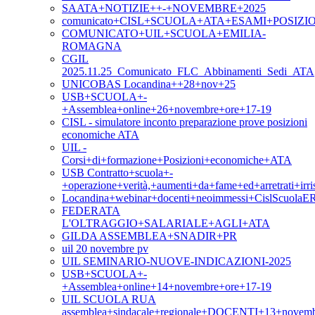
SAATA+NOTIZIE++-+NOVEMBRE+2025
comunicato+CISL+SCUOLA+ATA+ESAMI+POSIZ
COMUNICATO+UIL+SCUOLA+EMILIA-
ROMAGNA
CGIL
2025.11.25_Comunicato_FLC_Abbinamenti_Sedi_ATA
UNICOBAS Locandina++28+nov+25
USB+SCUOLA+-
+Assemblea+online+26+novembre+ore+17-19
CISL - simulatore inconto preparazione prove posizioni
economiche ATA
UIL -
Corsi+di+formazione+Posizioni+economiche+ATA
USB Contratto+scuola+-
+operazione+verità,+aumenti+da+fame+ed+arretrati+irris
Locandina+webinar+docenti+neoimmessi+CislScuolaE
FEDERATA
L'OLTRAGGIO+SALARIALE+AGLI+ATA
GILDA ASSEMBLEA+SNADIR+PR
uil 20 novembre pv
UIL SEMINARIO-NUOVE-INDICAZIONI-2025
USB+SCUOLA+-
+Assemblea+online+14+novembre+ore+17-19
UIL SCUOLA RUA
assemblea+sindacale+regionale+DOCENTI+13+novem