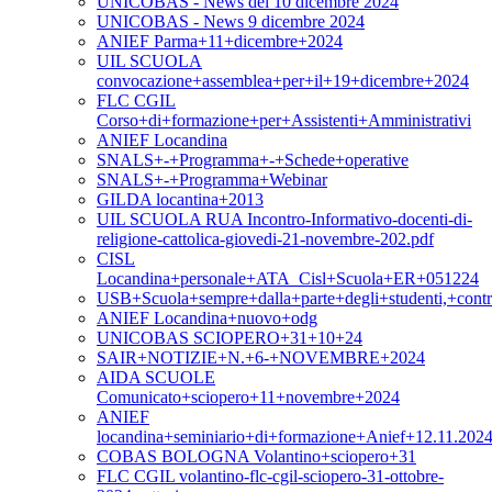
UNICOBAS - News del 10 dicembre 2024
UNICOBAS - News 9 dicembre 2024
ANIEF Parma+11+dicembre+2024
UIL SCUOLA
convocazione+assemblea+per+il+19+dicembre+2024
FLC CGIL
Corso+di+formazione+per+Assistenti+Amministrativi
ANIEF Locandina
SNALS+-+Programma+-+Schede+operative
SNALS+-+Programma+Webinar
GILDA locantina+2013
UIL SCUOLA RUA Incontro-Informativo-docenti-di-
religione-cattolica-giovedi-21-novembre-202.pdf
CISL
Locandina+personale+ATA_Cisl+Scuola+ER+051224
USB+Scuola+sempre+dalla+parte+degli+studenti,+contr
ANIEF Locandina+nuovo+odg
UNICOBAS SCIOPERO+31+10+24
SAIR+NOTIZIE+N.+6-+NOVEMBRE+2024
AIDA SCUOLE
Comunicato+sciopero+11+novembre+2024
ANIEF
locandina+seminiario+di+formazione+Anief+12.11.2024
COBAS BOLOGNA Volantino+sciopero+31
FLC CGIL volantino-flc-cgil-sciopero-31-ottobre-