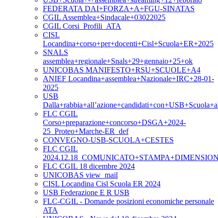
FEDERATA DAI+FORZA+A+FGU-SINATAS
CGIL Assemblea+Sindacale+03022025
CGIL Corsi_Profili_ATA
CISL
Locandina+corso+per+docenti+Cisl+Scuola+ER+2025
SNALS
assemblea+regionale+Snals+29+gennaio+25+ok
UNICOBAS MANIFESTO+RSU+SCUOLE+A4
ANIEF Locandina+assemblea+Nazionale+IRC+28-01-
2025
USB
Dalla+rabbia+all’azione+candidati+con+USB+Scuola+
FLC CGIL
Corso+preparazione+concorso+DSGA+2024-
25_Proteo+Marche-ER_def
CONVEGNO-USB-SCUOLA+CESTES
FLC CGIL
2024.12.18_COMUNICATO+STAMPA+DIMENSI
FLC CGIL 18 dicembre 2024
UNICOBAS view_mail
CISL Locandina Cisl Scuola ER 2024
USB Federazione E R USB
FLC-CGIL - Domande posizioni economiche personale
ATA