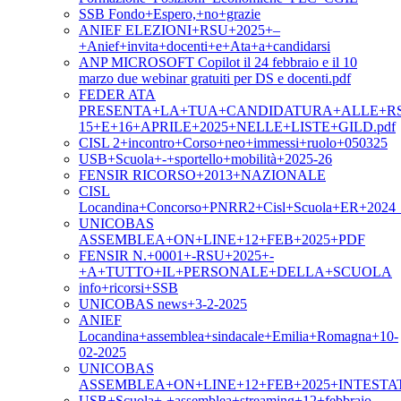
SSB Fondo+Espero,+no+grazie
ANIEF ELEZIONI+RSU+2025+–
+Anief+invita+docenti+e+Ata+a+candidarsi
ANP MICROSOFT Copilot il 24 febbraio e il 10
marzo due webinar gratuiti per DS e docenti.pdf
FEDER ATA
PRESENTA+LA+TUA+CANDIDATURA+ALLE+RS
15+E+16+APRILE+2025+NELLE+LISTE+GILD.pdf
CISL 2+incontro+Corso+neo+immessi+ruolo+050325
USB+Scuola+-+sportello+mobilità+2025-26
FENSIR RICORSO+2013+NAZIONALE
CISL
Locandina+Concorso+PNRR2+Cisl+Scuola+ER+2024_m
UNICOBAS
ASSEMBLEA+ON+LINE+12+FEB+2025+PDF
FENSIR N.+0001+-RSU+2025+-
+A+TUTTO+IL+PERSONALE+DELLA+SCUOLA
info+ricorsi+SSB
UNICOBAS news+3-2-2025
ANIEF
Locandina+assemblea+sindacale+Emilia+Romagna+10-
02-2025
UNICOBAS
ASSEMBLEA+ON+LINE+12+FEB+2025+INTESTA
USB+Scuola+-+assemblea+streaming+12+febbraio