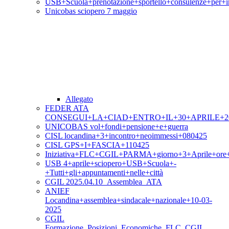
USB+Scuola+prenotazione+sportello+consulenze+per+i
Unicobas sciopero 7 maggio
Allegato
FEDER ATA
CONSEGUI+LA+CIAD+ENTRO+IL+30+APRILE+2
UNICOBAS vol+fondi+pensione+e+guerra
CISL locandina+3+incontro+neoimmessi+080425
CISL GPS+I+FASCIA+110425
Iniziativa+FLC+CGIL+PARMA+giorno+3+Aprile+ore
USB 4+aprile+sciopero+USB+Scuola+-
+Tutti+gli+appuntamenti+nelle+città
CGIL 2025.04.10_Assemblea_ATA
ANIEF
Locandina+assemblea+sindacale+nazionale+10-03-
2025
CGIL
Formazione_Posizioni_Economiche_FLC_CGIL