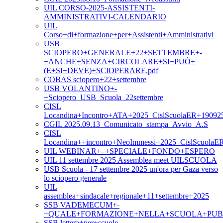
UIL CORSO-2025-ASSISTENTI-
AMMINISTRATIVI-CALENDARIO
UIL
Corso+di+formazione+per+Assistenti+Amministrativi
USB
SCIOPERO+GENERALE+22+SETTEMBRE+-
+ANCHE+SENZA+CIRCOLARE+SI+PUÒ+
(E+SI+DEVE)+SCIOPERARE.pdf
COBAS sciopero+22+settembre
USB VOLANTINO+-
+Sciopero_USB_Scuola_22settembre
CISL
Locandina+Incontro+ATA+2025_CislScuolaER+19092
CGIL 2025.09.13_Comunicato_stampa_Avvio_A.S
CISL
Locandina++incontro+NeoImmessi+2025_CislScuolaE
UIL WEBINAR+–+SPECIALE+FONDO+ESPERO
UIL 11 settembre 2025 Assemblea meet UILSCUOLA
USB Scuola - 17 settembre 2025 un'ora per Gaza verso
lo sciopero generale
UIL
assemblea+sindacale+regionale+11+settembre+2025
SSB VADEMECUM+-
+QUALE+FORMAZIONE+NELLA+SCUOLA+PUB
SSB lettera+per+scuole