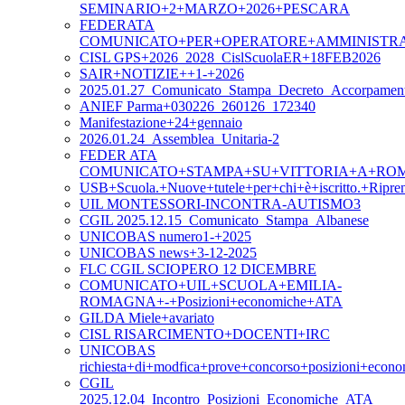
SEMINARIO+2+MARZO+2026+PESCARA
FEDERATA
COMUNICATO+PER+OPERATORE+AMMINISTR
CISL GPS+2026_2028_CislScuolaER+18FEB2026
SAIR+NOTIZIE++1-+2026
2025.01.27_Comunicato_Stampa_Decreto_Accorpament
ANIEF Parma+030226_260126_172340
Manifestazione+24+gennaio
2026.01.24_Assemblea_Unitaria-2
FEDER ATA
COMUNICATO+STAMPA+SU+VITTORIA+A+ROM
USB+Scuola.+Nuove+tutele+per+chi+è+iscritto.+Ripre
UIL MONTESSORI-INCONTRA-AUTISMO3
CGIL 2025.12.15_Comunicato_Stampa_Albanese
UNICOBAS numero1-+2025
UNICOBAS news+3-12-2025
FLC CGIL SCIOPERO 12 DICEMBRE
COMUNICATO+UIL+SCUOLA+EMILIA-
ROMAGNA+-+Posizioni+economiche+ATA
GILDA Miele+avariato
CISL RISARCIMENTO+DOCENTI+IRC
UNICOBAS
richiesta+di+modfica+prove+concorso+posizioni+eco
CGIL
2025.12.04_Incontro_Posizioni_Economiche_ATA