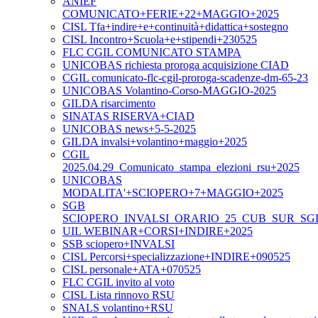
ANIEF
COMUNICATO+FERIE+22+MAGGIO+2025
CISL Tfa+indire+e+continuità+didattica+sostegno
CISL Incontro+Scuola+e+stipendi+230525
FLC CGIL COMUNICATO STAMPA
UNICOBAS richiesta proroga acquisizione CIAD
CGIL comunicato-flc-cgil-proroga-scadenze-dm-65-23
UNICOBAS Volantino-Corso-MAGGIO-2025
GILDA risarcimento
SINATAS RISERVA+CIAD
UNICOBAS news+5-5-2025
GILDA invalsi+volantino+maggio+2025
CGIL
2025.04.29_Comunicato_stampa_elezioni_rsu+2025
UNICOBAS
MODALITA'+SCIOPERO+7+MAGGIO+2025
SGB
SCIOPERO_INVALSI_ORARIO_25_CUB_SUR_SG
UIL WEBINAR+CORSI+INDIRE+2025
SSB sciopero+INVALSI
CISL Percorsi+specializzazione+INDIRE+090525
CISL personale+ATA+070525
FLC CGIL invito al voto
CISL Lista rinnovo RSU
SNALS volantino+RSU