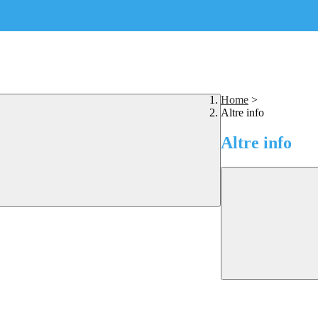
Home
>
Altre info
Altre info