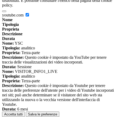
disabilitati. È possibile consultare l'elenco nella pagina della cookie
policy.
youtube.com
Nome
Tipologia
Proprieta
Descrizione
Durata
Nome:
YSC
Tipologia:
analitico
Proprieta:
Terza-parte
Descrizione:
Questo cookie è impostato da YouTube per tenere
traccia delle visualizzazioni dei video incorporati.
Durata:
Sessione
Nome:
VISITOR_INFO1_LIVE
Tipologia:
analitico
Proprieta:
Terza-parte
Descrizione:
Questo cookie è impostato da Youtube per tenere
traccia delle preferenze dell'utente per i video di Youtube incorporati
nei siti; può anche determinare se il visitatore del sito web sta
utilizzando la nuova o la vecchia versione dell'interfaccia di
Youtube.
Durata:
6 mesi
Accetta tutti
Salva le preferenze