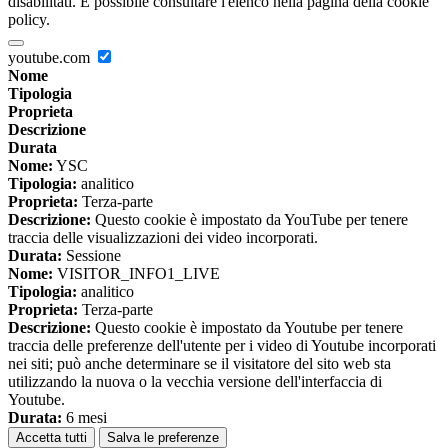
disabilitati. È possibile consultare l'elenco nella pagina della cookie
policy.
youtube.com
Nome
Tipologia
Proprieta
Descrizione
Durata
Nome:
YSC
Tipologia:
analitico
Proprieta:
Terza-parte
Descrizione:
Questo cookie è impostato da YouTube per tenere
traccia delle visualizzazioni dei video incorporati.
Durata:
Sessione
Nome:
VISITOR_INFO1_LIVE
Tipologia:
analitico
Proprieta:
Terza-parte
Descrizione:
Questo cookie è impostato da Youtube per tenere
traccia delle preferenze dell'utente per i video di Youtube incorporati
nei siti; può anche determinare se il visitatore del sito web sta
utilizzando la nuova o la vecchia versione dell'interfaccia di
Youtube.
Durata:
6 mesi
Accetta tutti
Salva le preferenze