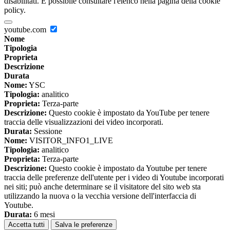
disabilitati. È possibile consultare l'elenco nella pagina della cookie
policy.
youtube.com
Nome
Tipologia
Proprieta
Descrizione
Durata
Nome:
YSC
Tipologia:
analitico
Proprieta:
Terza-parte
Descrizione:
Questo cookie è impostato da YouTube per tenere
traccia delle visualizzazioni dei video incorporati.
Durata:
Sessione
Nome:
VISITOR_INFO1_LIVE
Tipologia:
analitico
Proprieta:
Terza-parte
Descrizione:
Questo cookie è impostato da Youtube per tenere
traccia delle preferenze dell'utente per i video di Youtube incorporati
nei siti; può anche determinare se il visitatore del sito web sta
utilizzando la nuova o la vecchia versione dell'interfaccia di
Youtube.
Durata:
6 mesi
Accetta tutti
Salva le preferenze