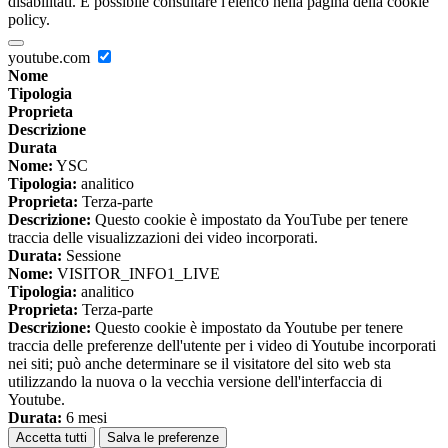
disabilitati. È possibile consultare l'elenco nella pagina della cookie
policy.
youtube.com
Nome
Tipologia
Proprieta
Descrizione
Durata
Nome:
YSC
Tipologia:
analitico
Proprieta:
Terza-parte
Descrizione:
Questo cookie è impostato da YouTube per tenere
traccia delle visualizzazioni dei video incorporati.
Durata:
Sessione
Nome:
VISITOR_INFO1_LIVE
Tipologia:
analitico
Proprieta:
Terza-parte
Descrizione:
Questo cookie è impostato da Youtube per tenere
traccia delle preferenze dell'utente per i video di Youtube incorporati
nei siti; può anche determinare se il visitatore del sito web sta
utilizzando la nuova o la vecchia versione dell'interfaccia di
Youtube.
Durata:
6 mesi
Accetta tutti
Salva le preferenze