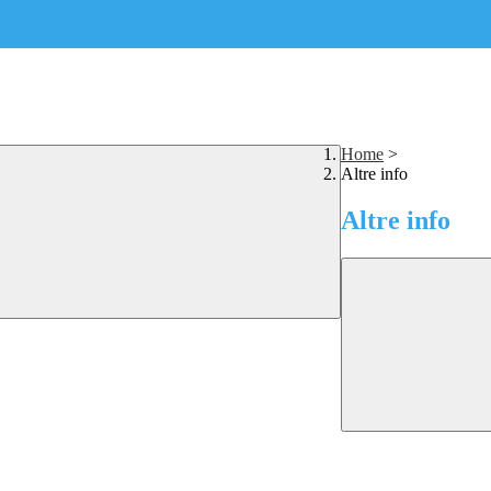
Home
>
Altre info
Altre info