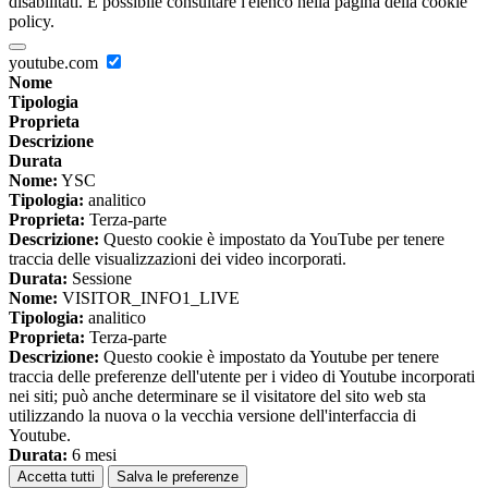
disabilitati. È possibile consultare l'elenco nella pagina della cookie
policy.
youtube.com
Nome
Tipologia
Proprieta
Descrizione
Durata
Nome:
YSC
Tipologia:
analitico
Proprieta:
Terza-parte
Descrizione:
Questo cookie è impostato da YouTube per tenere
traccia delle visualizzazioni dei video incorporati.
Durata:
Sessione
Nome:
VISITOR_INFO1_LIVE
Tipologia:
analitico
Proprieta:
Terza-parte
Descrizione:
Questo cookie è impostato da Youtube per tenere
traccia delle preferenze dell'utente per i video di Youtube incorporati
nei siti; può anche determinare se il visitatore del sito web sta
utilizzando la nuova o la vecchia versione dell'interfaccia di
Youtube.
Durata:
6 mesi
Accetta tutti
Salva le preferenze