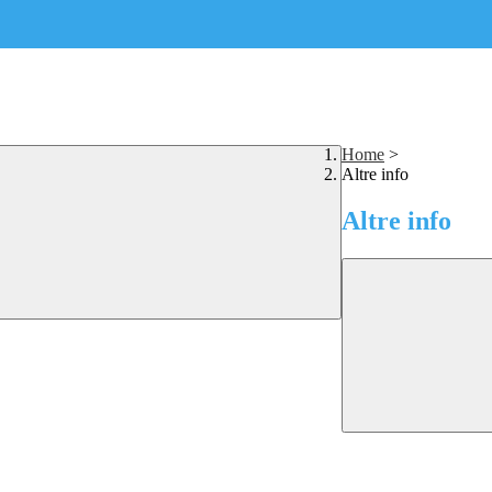
Home
>
Altre info
Altre info