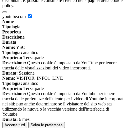
disabilitati. È possibile consultare l'elenco nella pagina della cookie
policy.
youtube.com
Nome
Tipologia
Proprieta
Descrizione
Durata
Nome:
YSC
Tipologia:
analitico
Proprieta:
Terza-parte
Descrizione:
Questo cookie è impostato da YouTube per tenere
traccia delle visualizzazioni dei video incorporati.
Durata:
Sessione
Nome:
VISITOR_INFO1_LIVE
Tipologia:
analitico
Proprieta:
Terza-parte
Descrizione:
Questo cookie è impostato da Youtube per tenere
traccia delle preferenze dell'utente per i video di Youtube incorporati
nei siti; può anche determinare se il visitatore del sito web sta
utilizzando la nuova o la vecchia versione dell'interfaccia di
Youtube.
Durata:
6 mesi
Accetta tutti
Salva le preferenze